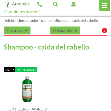
Consultores Arvensis
Inicio
>
Linea tocador - capilar
>
Shampoo - caida del cabello
Filtrar por:
Ordenar por:
Shampoo - caida del cabello
STOCK
25 UNIDAD/ES
ORTIGEN SHAMPOO