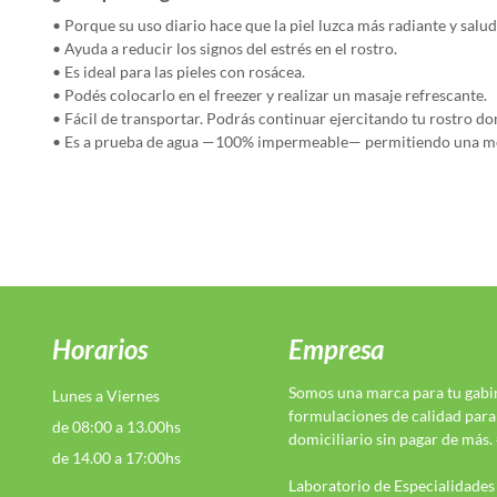
• Porque su uso diario hace que la piel luzca más radiante y salud
• Ayuda a reducir los signos del estrés en el rostro.
• Es ideal para las pieles con rosácea.
• Podés colocarlo en el freezer y realizar un masaje refrescante.
• Fácil de transportar. Podrás continuar ejercitando tu rostro do
• Es a prueba de agua —100% impermeable— permitiendo una mej
Horarios
Empresa
Somos una marca para tu gabi
Lunes a Viernes
formulaciones de calidad para
de 08:00 a 13.00hs
domiciliario sin pagar de más
de 14.00 a 17:00hs
Laboratorio de Especialidades