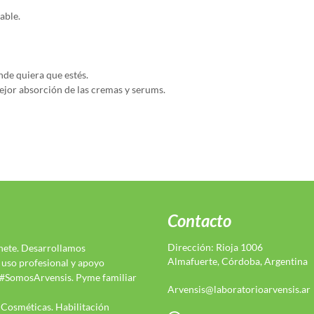
able.
nde quiera que estés.
or absorción de las cremas y serums.
Contacto
Dirección: Rioja 1006
nete. Desarrollamos
Almafuerte, Córdoba, Argentina
 uso profesional y apoyo
. #SomosArvensis. Pyme familiar
Arvensis@laboratorioarvensis.ar
 Cosméticas. Habilitación