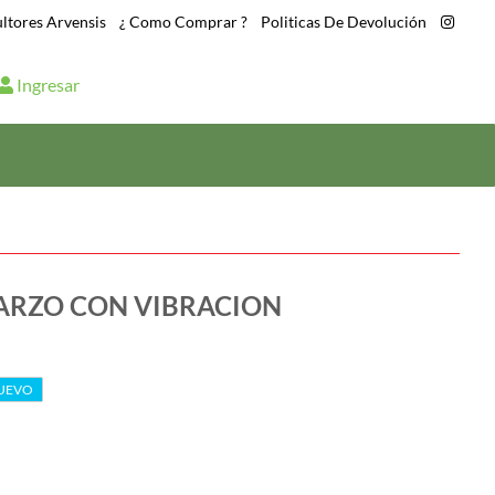
ltores Arvensis
|
¿ Como Comprar ?
|
Politicas De Devolución
|
Ingresar
UARZO CON VIBRACION
UEVO