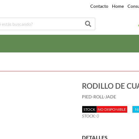
Contacto
|
Home
|
Consu
RODILLO DE C
PIED-ROLL-JADE
STOCK
NO DISPONIBLE
N
STOCK:
0
DETALLES