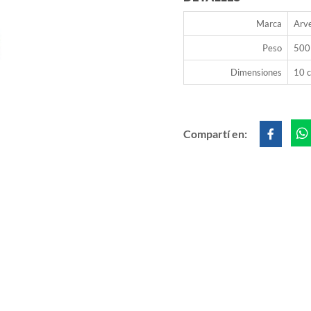
Marca
Arve
Peso
500
Dimensiones
10 c
Compartí en: