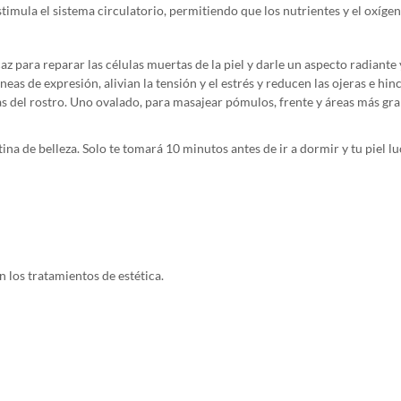
stimula el sistema circulatorio, permitiendo que los nutrientes y el oxíge
caz para reparar las células muertas de la piel y darle un aspecto radiante
eas de expresión, alivian la tensión y el estrés y reducen las ojeras e hin
as del rostro. Uno ovalado, para masajear pómulos, frente y áreas más gr
ina de belleza. Solo te tomará 10 minutos antes de ir a dormir y tu piel l
n los tratamientos de estética.