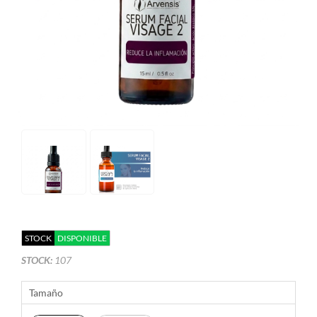
STOCK
DISPONIBLE
STOCK:
107
Tamaño