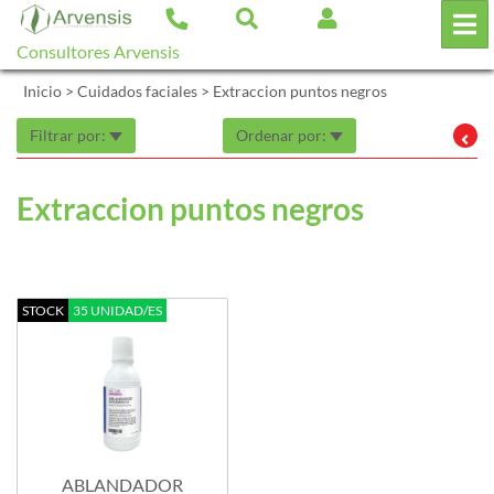
Consultores Arvensis
Inicio
>
Cuidados faciales
>
Extraccion puntos negros
Filtrar por:
Ordenar por:
Extraccion puntos negros
STOCK
35 UNIDAD/ES
ABLANDADOR