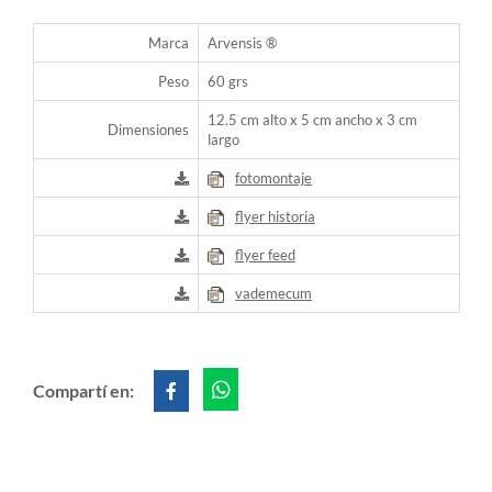
Marca
Arvensis ®
Peso
60 grs
12.5 cm alto x 5 cm ancho x 3 cm
Dimensiones
largo
fotomontaje
flyer historia
flyer feed
vademecum
Compartí en: